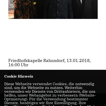
Friedhofskapelle Rahnsdorf, 13.01.2018,
16:00 Uhr
Bezirk
Cookie Hinweis
Diese Webseite verwendet Cookies, die notwendig
RELIGION
,
SANIERUNG
,
RAHNSDORF
sind, um die Webseite zu nutzen. Weiterhin
verwenden wir Dienste von Drittanbietern, die uns
helfen, unser Webangebot zu verbessern (Website-
Optmierung). Für die Verwendung bestimmter
Dienste, benötigen wir Ihre Einwilligung. Ihre