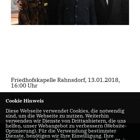
Friedhofskapelle Rahnsdorf, 13.01.2018,
16:00 Uhr
Bezirk
Cookie Hinweis
Diese Webseite verwendet Cookies, die notwendig
RELIGION
,
SANIERUNG
,
RAHNSDORF
sind, um die Webseite zu nutzen. Weiterhin
verwenden wir Dienste von Drittanbietern, die uns
helfen, unser Webangebot zu verbessern (Website-
Optmierung). Für die Verwendung bestimmter
Dienste, benötigen wir Ihre Einwilligung. Ihre