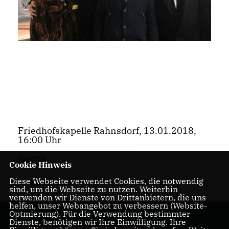
Friedhofskapelle Rahnsdorf, 13.01.2018,
16:00 Uhr
Bezirk
Cookie Hinweis
Diese Webseite verwendet Cookies, die notwendig
RELIGION
,
SANIERUNG
,
RAHNSDORF
sind, um die Webseite zu nutzen. Weiterhin
verwenden wir Dienste von Drittanbietern, die uns
helfen, unser Webangebot zu verbessern (Website-
Optmierung). Für die Verwendung bestimmter
Dienste, benötigen wir Ihre Einwilligung. Ihre