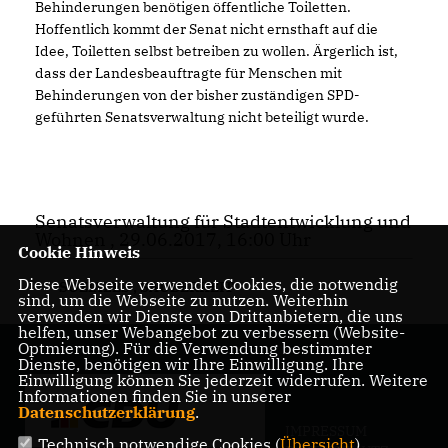
Behinderungen benötigen öffentliche Toiletten.
Hoffentlich kommt der Senat nicht ernsthaft auf die
Idee, Toiletten selbst betreiben zu wollen. Ärgerlich ist,
dass der Landesbeauftragte für Menschen mit
Behinderungen von der bisher zuständigen SPD-
geführten Senatsverwaltung nicht beteiligt wurde.
Senatsverwaltung für Stadtentwicklung und
Wohnen , 29.06.2017, 16:00 Uhr
Cookie Hinweis
Diese Webseite verwendet Cookies, die notwendig
SOZIALES
,
SAUBERKEIT
sind, um die Webseite zu nutzen. Weiterhin
verwenden wir Dienste von Drittanbietern, die uns
helfen, unser Webangebot zu verbessern (Website-
Optmierung). Für die Verwendung bestimmter
Dienste, benötigen wir Ihre Einwilligung. Ihre
Einwilligung können Sie jederzeit widerrufen. Weitere
Informationen finden Sie in unserer
Datenschutzerklärung
.
IMPRESSUM
Technisch notwendige Cookies (
Übersicht
)