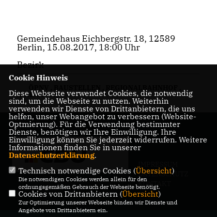
Gemeindehaus Eichbergstr. 18, 12589
Berlin, 15.08.2017, 18:00 Uhr
Bezirk
Cookie Hinweis
ÖPNV
,
BAUSTELLEN
,
REGIONALBAHNHOF
,
Diese Webseite verwendet Cookies, die notwendig
RAHNSDORF
sind, um die Webseite zu nutzen. Weiterhin
verwenden wir Dienste von Drittanbietern, die uns
helfen, unser Webangebot zu verbessern (Website-
Optmierung). Für die Verwendung bestimmter
Dienste, benötigen wir Ihre Einwilligung. Ihre
Einwilligung können Sie jederzeit widerrufen. Weitere
Informationen finden Sie in unserer
Datenschutzerklärung
.
IMPRESSUM
Technisch notwendige Cookies (
Übersicht
)
DATENSCHUTZ
Die notwendigen Cookies werden allein für den
KONTAKT
ordnungsgemäßen Gebrauch der Webseite benötigt.
Cookies von Drittanbietern (
Übersicht
)
Zur Optimierung unserer Webseite binden wir Dienste und
Angebote von Drittanbietern ein.