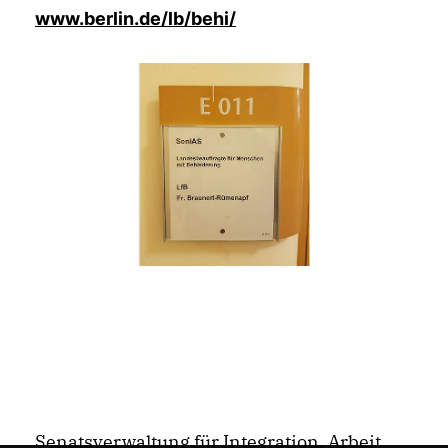
www.berlin.de/lb/behi/
Senatsverwaltung für Integration, Arbeit