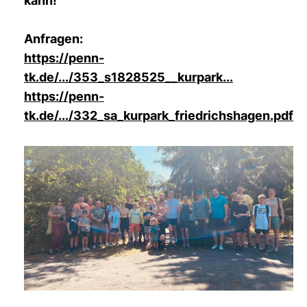
kann!
Anfragen:
https://penn-
tk.de/.../353_s1828525__kurpark...
https://penn-
tk.de/.../332_sa_kurpark_friedrichshagen.pdf