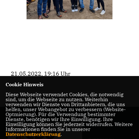
21.05.2022, 19:16 Uhr
Cookie Hinweis
Bezirk
Diese Webseite verwendet Cookies, die notwendig
sind, um die Webseite zu nutzen. Weiterhin
verwenden wir Dienste von Drittanbietern, die uns
helfen, unser Webangebot zu verbessern (Website-
Optmierung). Für die Verwendung bestimmter
Dienste, benötigen wir Ihre Einwilligung. Ihre
Einwilligung können Sie jederzeit widerrufen. Weitere
Informationen finden Sie in unserer
Datenschutzerklärung
.