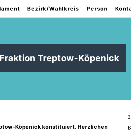
lament
Bezirk/Wahlkreis
Person
Kont
-Fraktion Treptow-Köpenick
2
ptow-Köpenick konstituiert. Herzlichen
B