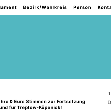
lament
Bezirk/Wahlkreis
Person
Kont
1
m Ihre & Eure Stimmen zur Fortsetzung
B
 und für Treptow-Köpenick!