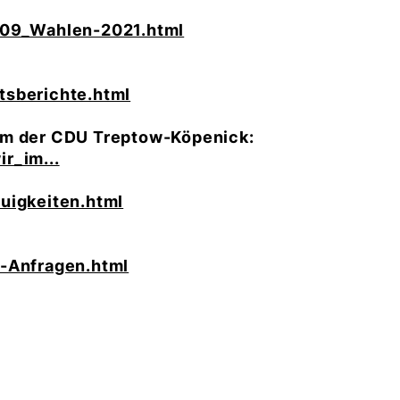
109_Wahlen-2021.html
tsberichte.html
am der CDU Treptow-Köpenick:
r_im...
uigkeiten.html
e-Anfragen.html