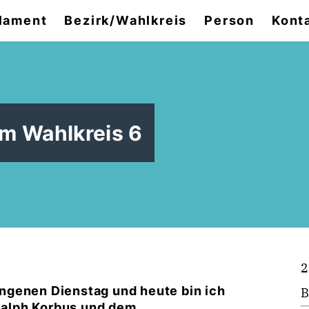
lament
Bezirk/Wahlkreis
Person
Kont
 Wahlkreis 6
2
ngenen Dienstag und heute bin ich
B
alph Korbus und dem