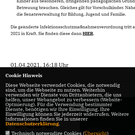
Kinder aus besonderen, dringenden pädagogischen Gründ
Betreuung brauchen. Gleiches gilt für Vorschulkinder. Nähe
die Senatsverwaltung für Bildung, Jugend und Familie.
Die geänderte Infektionsschutzmaßnahmenverordnung tritt am
2021 in Kraft. Sie finden diese dann
HIER
.
01.04.2021, 16:18 Uhr
Corona
Cookie Hinweis
Diese Webseite verwendet Cookies, die notwendig
sind, um die Webseite zu nutzen. Weiterhin
verwenden wir Dienste von Drittanbietern, die uns
helfen, unser Webangebot zu verbessern (Website-
Optmierung). Für die Verwendung bestimmter
Dienste, benötigen wir Ihre Einwilligung. Ihre
Einwilligung können Sie jederzeit widerrufen. Weitere
Informationen finden Sie in unserer
Datenschutzerklärung
.
IMPRESSUM
Technisch notwendige Cookies (
Übersicht
)