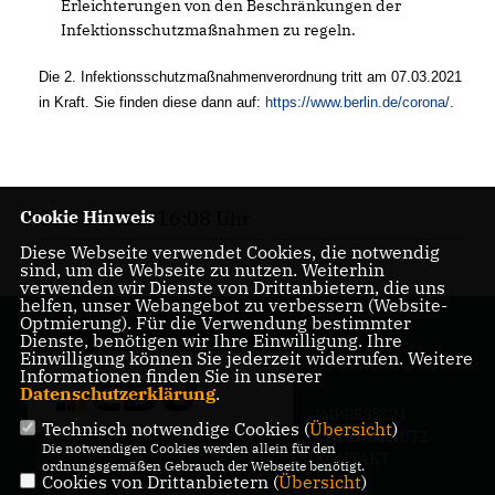
Erleichterungen von den Beschränkungen der
Infektionsschutzmaßnahmen zu regeln.
Die 2. Infektionsschutzmaßnahmenverordnung tritt am 07.03.2021
in Kraft. Sie finden diese dann auf:
https://www.berlin.de/corona/
.
05.03.2021, 16:08 Uhr
Cookie Hinweis
Diese Webseite verwendet Cookies, die notwendig
sind, um die Webseite zu nutzen. Weiterhin
verwenden wir Dienste von Drittanbietern, die uns
helfen, unser Webangebot zu verbessern (Website-
Optmierung). Für die Verwendung bestimmter
Dienste, benötigen wir Ihre Einwilligung. Ihre
Einwilligung können Sie jederzeit widerrufen. Weitere
Informationen finden Sie in unserer
Datenschutzerklärung
.
IMPRESSUM
Technisch notwendige Cookies (
Übersicht
)
DATENSCHUTZ
Die notwendigen Cookies werden allein für den
KONTAKT
ordnungsgemäßen Gebrauch der Webseite benötigt.
Cookies von Drittanbietern (
Übersicht
)