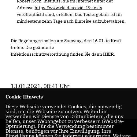
Robert Koch-Instituts, die im Internet unter der
Adresse
https://www.rki.de/covid-19-tests
veröffentlicht sind, erfüllen. Das Testergebnis ist für
mindestens zehn Tage nach Einreise aufzubewahren.
Die Regelungen sollen am Samstag, den 16.01. in Kraft
treten. Die geänderte
Infektionsschutzverordnung finden Sie dann
HIER
.
13.01.2021, 08:41 Uhr
Cookie Hinweis
Corona
Diese Webseite verwendet Cookies, die notwendig
sind, um die Webseite zu nutzen. Weiterhin
verwenden wir Dienste von Drittanbietern, die uns
helfen, unser Webangebot zu verbessern (Website-
Optmierung). Für die Verwendung bestimmter
Dienste, benötigen wir Ihre Einwilligung. Ihre
Einwilligung können Sie jederzeit widerrufen. Weitere