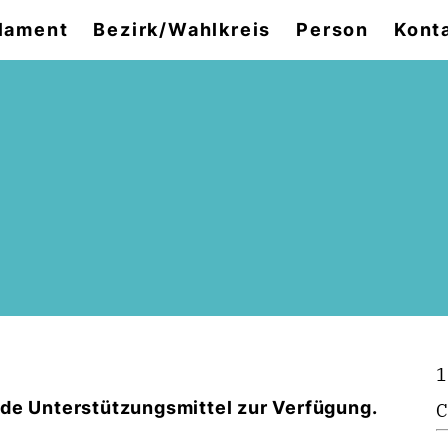
lament
Bezirk/Wahlkreis
Person
Kont
1
e Unterstützungsmittel zur Verfügung.
C