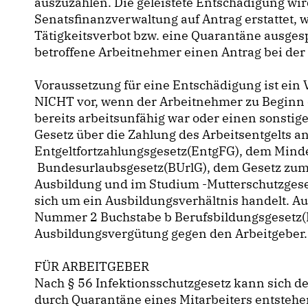
auszuzahlen. Die geleistete Entschädigung wi
Senatsfinanzverwaltung auf Antrag erstattet,
Tätigkeitsverbot bzw. eine Quarantäne ausges
betroffene Arbeitnehmer einen Antrag bei der
Voraussetzung für eine Entschädigung ist ein Ve
NICHT vor, wenn der Arbeitnehmer zu Beginn 
bereits arbeitsunfähig war oder einen sonsti
Gesetz über die Zahlung des Arbeitsentgelts a
Entgeltfortzahlungsgesetz(EntgFG), dem Mind
Bundesurlaubsgesetz(BUrlG), dem Gesetz zum S
Ausbildung und im Studium -Mutterschutzgese
sich um ein Ausbildungsverhältnis handelt. A
Nummer 2 Buchstabe b Berufsbildungsgesetz(B
Ausbildungsvergütung gegen den Arbeitgeber.
FÜR ARBEITGEBER
Nach § 56 Infektionsschutzgesetz kann sich de
durch Quarantäne eines Mitarbeiters entstehen