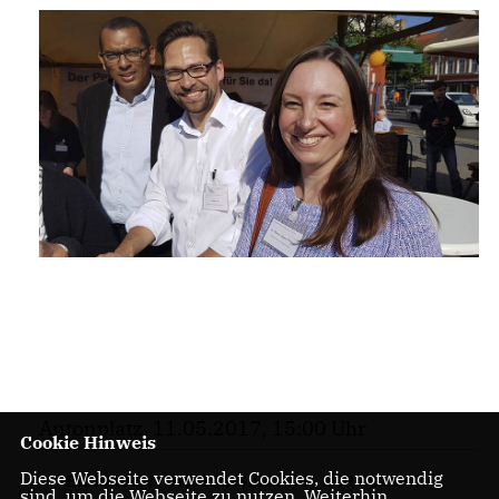
Antonplatz, 11.05.2017, 15:00 Uhr
Cookie Hinweis
Diese Webseite verwendet Cookies, die notwendig
BEHöRDEN
,
DIGITALISIERUNG
,
BüRGERAMT
sind, um die Webseite zu nutzen. Weiterhin