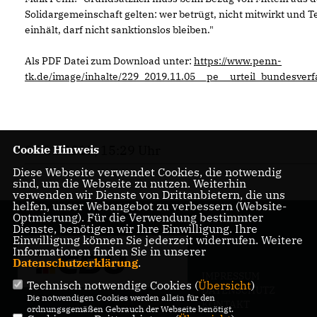
Solidargemeinschaft gelten: wer betrügt, nicht mitwirkt und T
einhält, darf nicht sanktionslos bleiben."
Als PDF Datei zum Download unter:
https://www.penn-
tk.de/image/inhalte/229_2019.11.05__pe__urteil_bundesverf
05.11.2019, 15:29 Uhr
Cookie Hinweis
Diese Webseite verwendet Cookies, die notwendig
sind, um die Webseite zu nutzen. Weiterhin
verwenden wir Dienste von Drittanbietern, die uns
helfen, unser Webangebot zu verbessern (Website-
Optmierung). Für die Verwendung bestimmter
Dienste, benötigen wir Ihre Einwilligung. Ihre
Einwilligung können Sie jederzeit widerrufen. Weitere
Informationen finden Sie in unserer
Datenschutzerklärung
.
IMPRESSUM
Technisch notwendige Cookies (
Übersicht
)
DATENSCHUTZ
Die notwendigen Cookies werden allein für den
KONTAKT
ordnungsgemäßen Gebrauch der Webseite benötigt.