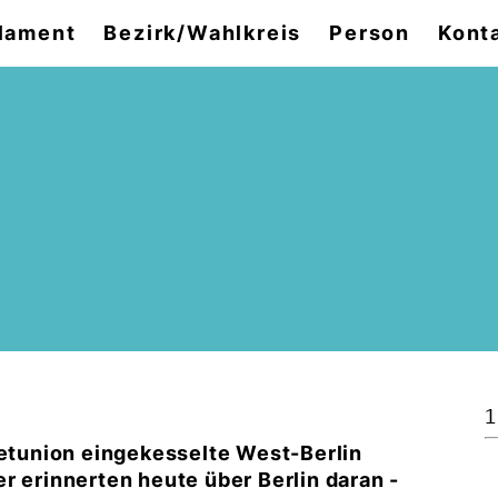
lament
Bezirk/Wahlkreis
Person
Kont
1
jetunion eingekesselte West-Berlin
r erinnerten heute über Berlin daran -