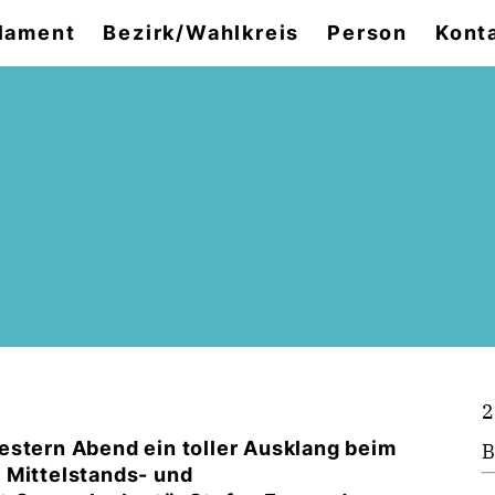
lament
Bezirk/Wahlkreis
Person
Kont
2
estern Abend ein toller Ausklang beim
B
 Mittelstands- und