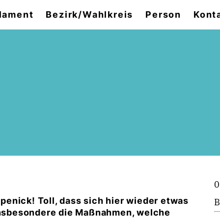
lament
Bezirk/Wahlkreis
Person
Kont
0
enick! Toll, dass sich hier wieder etwas
B
 insbesondere die Maßnahmen, welche