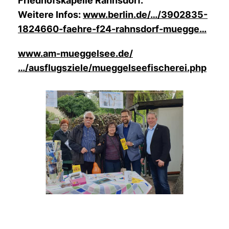
Friedhofskapelle Rahnsdorf.
Weitere Infos:
www.berlin.de/…/3902835-
1824660-faehre-f24-rahnsdorf-muegge
www.am-mueggelsee.de/
/ausflugsziele/mueggelseefischerei.php