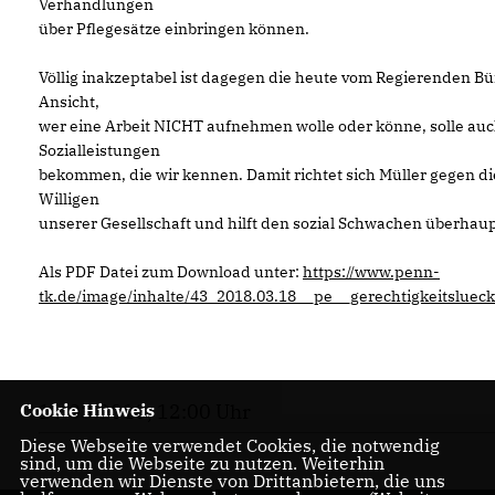
Verhandlungen
über Pflegesätze einbringen können.
Völlig inakzeptabel ist dagegen die heute vom Regierenden B
Ansicht,
wer eine Arbeit NICHT aufnehmen wolle oder könne, solle auc
Sozialleistungen
bekommen, die wir kennen. Damit richtet sich Müller gegen d
Willigen
unserer Gesellschaft und hilft den sozial Schwachen überhaupt
Als PDF Datei zum Download unter:
https://www.penn-
tk.de/image/inhalte/43_2018.03.18__pe__gerechtigkeitslueck
18.03.2018, 12:00 Uhr
Cookie Hinweis
Diese Webseite verwendet Cookies, die notwendig
sind, um die Webseite zu nutzen. Weiterhin
verwenden wir Dienste von Drittanbietern, die uns