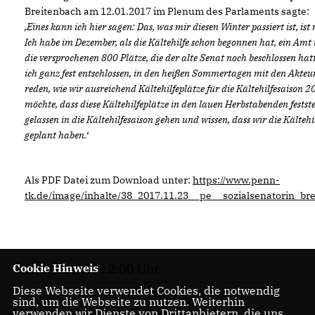
Breitenbach am 12.01.2017 im Plenum des Parlaments sagte:
Eines kann ich hier sagen: Das, was mir diesen Winter passiert ist, is
Ich habe im Dezember, als die Kältehilfe schon begonnen hat, ein A
die versprochenen 800 Plätze, die der alte Senat noch beschlossen hat
ich ganz fest entschlossen, in den heißen Sommertagen mit den Akteu
reden, wie wir ausreichend Kältehilfeplätze für die Kältehilfesaison
möchte, dass diese Kältehilfeplätze in den lauen Herbstabenden fests
gelassen in die Kältehilfesaison gehen und wissen, dass wir die Kälteh
geplant haben.‘
Als PDF Datei zum Download unter:
https://www.penn-
tk.de/image/inhalte/38_2017.11.23__pe__sozialsenatorin_b
Cookie Hinweis
23.11.2017, 12:00 Uhr
Diese Webseite verwendet Cookies, die notwendig
sind, um die Webseite zu nutzen. Weiterhin
verwenden wir Dienste von Drittanbietern, die uns