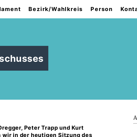
lament
Bezirk/Wahlkreis
Person
Kont
sschusses
A
regger, Peter Trapp und Kurt
wir in der heutigen Sitzung des