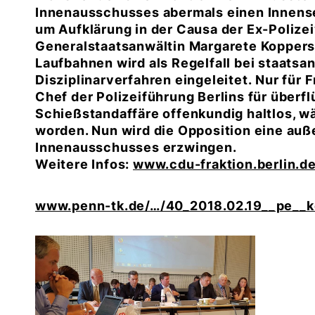
Innenausschusses abermals einen Innense
um Aufklärung in der Causa der Ex-Polize
Generalstaatsanwältin Margarete Koppers
Laufbahnen wird als Regelfall bei staatsa
Disziplinarverfahren eingeleitet. Nur für 
Chef der Polizeiführung Berlins für überfl
Schießstandaffäre offenkundig haltlos, wä
worden. Nun wird die Opposition eine auß
Innenausschusses erzwingen.
Weitere Infos:
www.cdu-fraktion.berlin.d
www.penn-tk.de/…/40_2018.02.19__pe__k