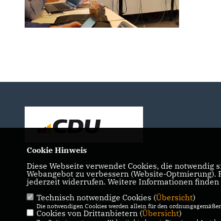
Cookie Hinweis
Diese Webseite verwendet Cookies, die notwendig si
Webangebot zu verbessern (Website-Optmierung). Fü
jederzeit widerrufen. Weitere Informationen finden
Technisch notwendige Cookies (
Übersicht
)
IMPRESSUM
DATENSCHUTZ
KONTAKT
Die notwendigen Cookies werden allein für den ordnungsgemäßen 
Cookies von Drittanbietern (
Übersicht
)