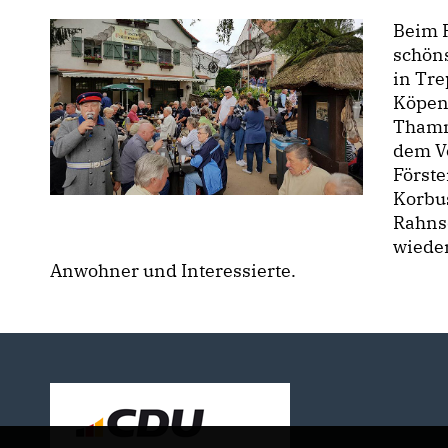
Beim F
schön
in Tr
Köpeni
Thamm
dem V
Först
Korbus
Rahnsd
wieder
Anwohner und Interessierte.