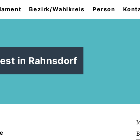
lament
Bezirk/Wahlkreis
Person
Kont
est in Rahnsdorf
M
ee
B