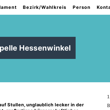
lament
Bezirk/Wahlkreis
Person
Kont
apelle Hessenwinkel
1
uf Stullen, unglaublich lecker in der
B