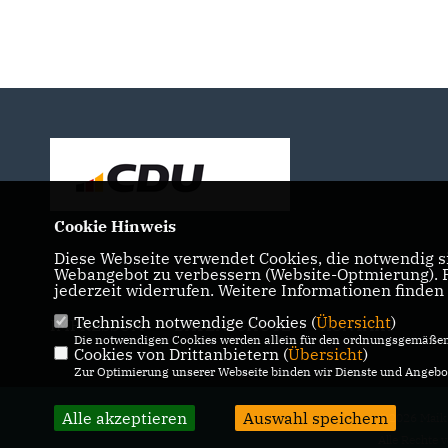
Cookie Hinweis
Diese Webseite verwendet Cookies, die notwendig si
Webangebot zu verbessern (Website-Optmierung). Fü
jederzeit widerrufen. Weitere Informationen finden
Technisch notwendige Cookies (
Übersicht
)
IMPRESSUM
DATENSCHUTZ
KONTAKT
Die notwendigen Cookies werden allein für den ordnungsgemäßen 
Cookies von Drittanbietern (
Übersicht
)
Zur Optimierung unserer Webseite binden wir Dienste und Angebot
Alle akzeptieren
Auswahl speichern
@2026 Maik
Alle Rechte 