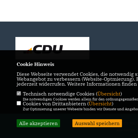
Cookie Hinweis
Diese Webseite verwendet Cookies, die notwendig si
Webangebot zu verbessern (Website-Optmierung). Fü
jederzeit widerrufen. Weitere Informationen finden
Technisch notwendige Cookies (
Übersicht
)
IMPRESSUM
DATENSCHUTZ
KONTAKT
Die notwendigen Cookies werden allein für den ordnungsgemäßen 
Cookies von Drittanbietern (
Übersicht
)
Zur Optimierung unserer Webseite binden wir Dienste und Angebot
Alle akzeptieren
Auswahl speichern
@2026 Maik
Alle Rechte 