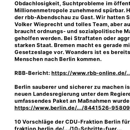
Obdachlosigkeit, Suchtprobleme im öffent
Millionenmetropole zunehmend spürbar. H
der rbb-Abendschau zu Gast. Wir hatten S
Volker Wieprecht und tolles Team, aber a
braucht ordnungs- und sozialpolitische
geholfen werden. Bei Straftaten oder agg
starken Staat. Bremen macht es gerade mi
Gesetzeslage vor. Woanders ist es bereits
Menschen nach Berlin kommen.
RBB-Bericht:
https://www.rbb-online.de/..
Berlin sauberer und sicherer zu machen i
neuen Landesregierung unter dem Regiere
umfassendes Paket an Maßnahmen wurde 
https://www.berlin.de/.../8441526-958090
10 Vorschläge der CDU-Fraktion Berlin für
fraktion.berlin.de/.../10-Schritte-fuer...