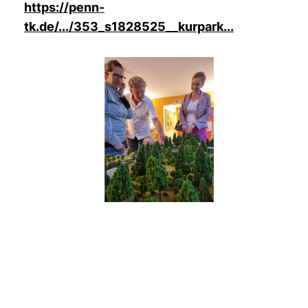
https://penn-
tk.de/.../353_s1828525__kurpark...